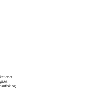
et er et
giøst
losofisk og