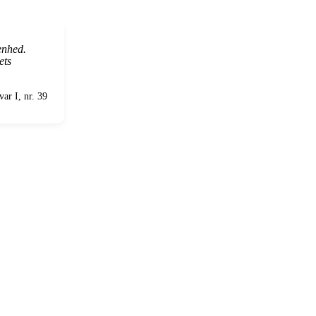
enhed.
ets
ar I, nr. 39